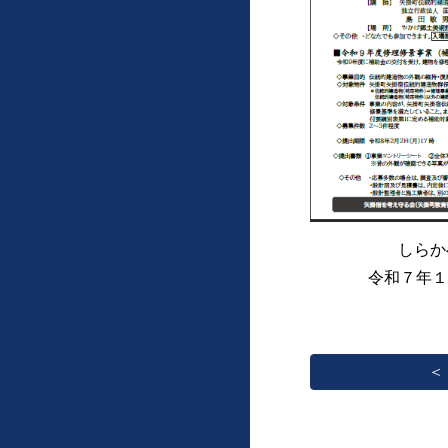
しらか
令和７年
＜