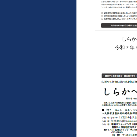
しらか
令和
７
年