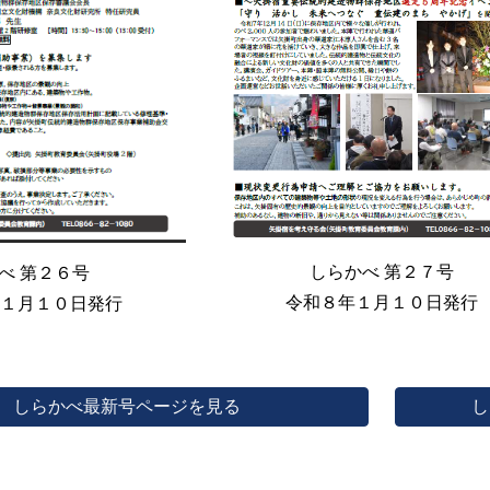
しらかべ 第
２７
号
べ 第２６号
令和
８
年
１
月１０日発行
１１月１０日発行
 しらかべ最新号ページを見る
し