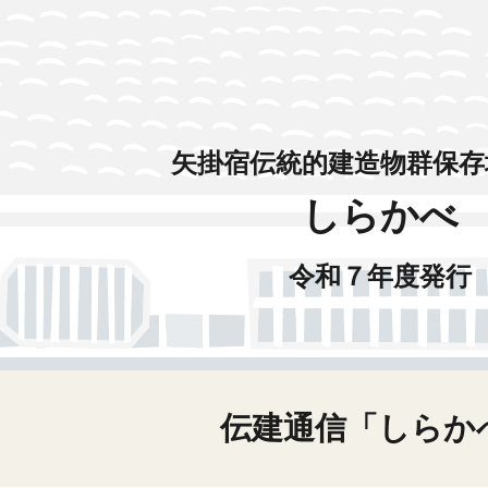
ip to main content
Skip to navigat
矢掛宿伝統的建造物群保存
しらかべ
令和
７
年度発行
伝建通信「しらか