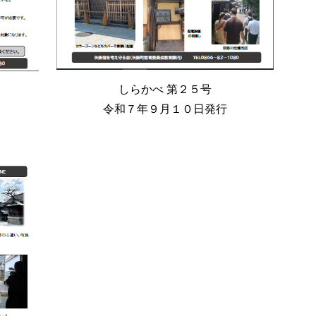
しらかべ 第
２５
号
令和７年
９
月１０日発行