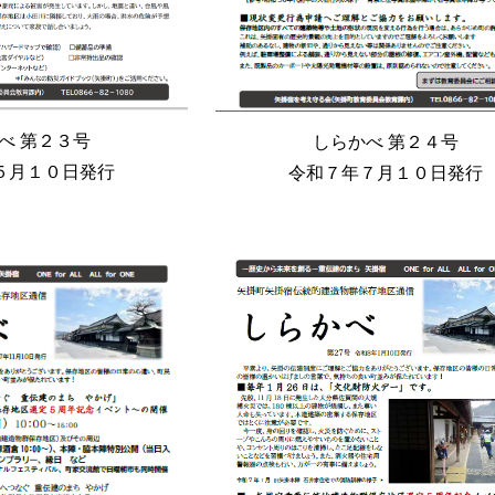
べ 第
２３
号
しらかべ 第
２４
号
５
月１０日発行
令和７年
７
月１０日発行