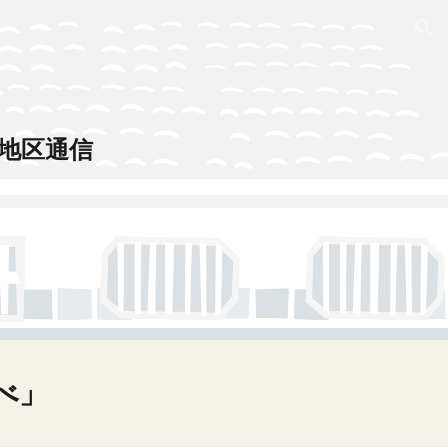
ion
地区通信
べ」