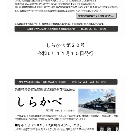
しらかべ 第
２０
号
令和６年
１１
月１０日発行