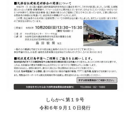
しらかべ 第
１９
号
令和６年
９
月１０日発行