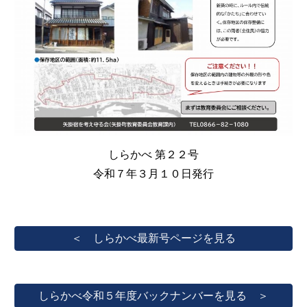
しらかべ 第
２２
号
令和７年
３
月１０日発行
＜ しらかべ最新号ページを見る
しらかべ令和５年度バックナンバーを見る ＞