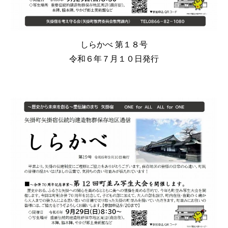
しらかべ 第
１８
号
令和６年７月１０日発行