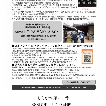
しらかべ 第
２１
号
令和
７
年１月１０日発行