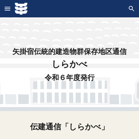
Skip to main content
Skip to navigation
矢掛宿伝統的建造物群保存地区通信
しらかべ
令和
６
年度発行
伝建通信「しらかべ」