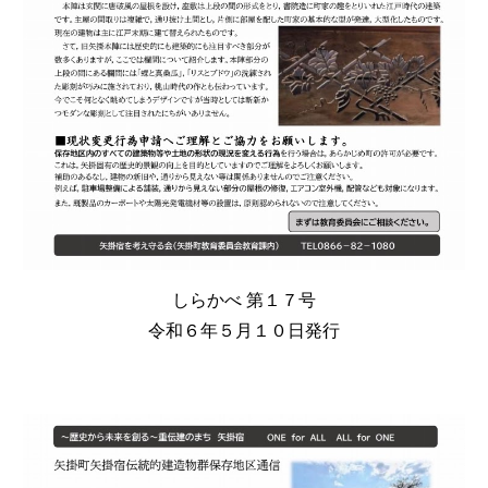
しらかべ 第
１７
号
令和６年５月１０日発行