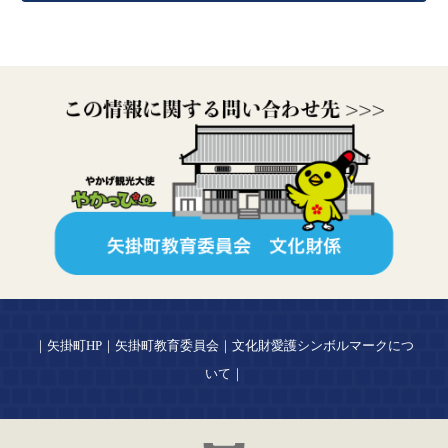
｜
矢掛町HP
｜
矢掛町教育委員会
｜
文化財愛護シンボルマーク
につ
いて
｜